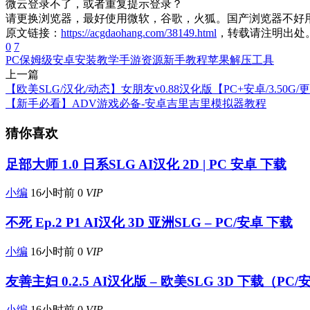
微云登录不了，或者重复提示登录？
请更换浏览器，最好使用微软，谷歌，火狐。国产浏览器不好
原文链接：
https://acgdaohang.com/38149.html
，转载请注明出处
0
7
PC
保姆级
安卓
安装教学
手游资源
新手教程
苹果
解压工具
上一篇
【欧美SLG/汉化/动态】女朋友v0.88汉化版【PC+安卓/3.50G/
【新手必看】ADV游戏必备-安卓吉里吉里模拟器教程
猜你喜欢
足部大师 1.0 日系SLG AI汉化 2D | PC 安卓 下载
小编
16小时前
0
VIP
不死 Ep.2 P1 AI汉化 3D 亚洲SLG – PC/安卓 下载
小编
16小时前
0
VIP
友善主妇 0.2.5 AI汉化版 – 欧美SLG 3D 下载（PC
小编
16小时前
0
VIP