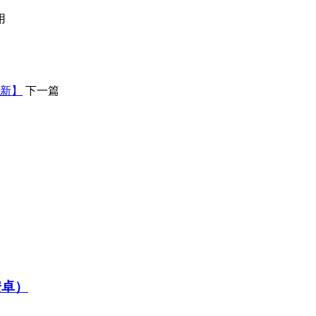
用
。
更新】
下一篇
/安卓）